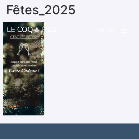
Fêtes_2025
LE COQ & FILS
FR
EN