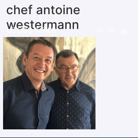
chef antoine
westermann
LE COQ & FILS
FR
EN