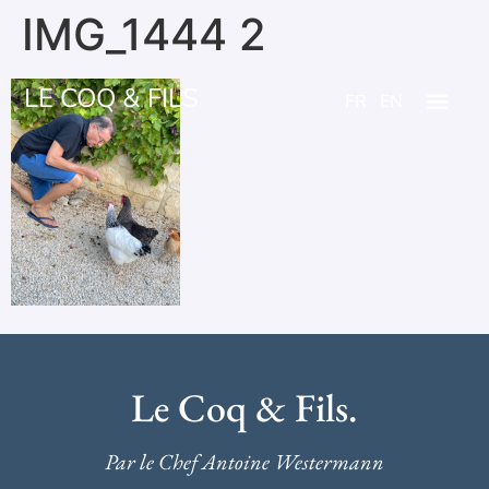
IMG_1444 2
LE COQ & FILS
FR
EN
Le Coq & Fils.
Par le Chef Antoine Westermann