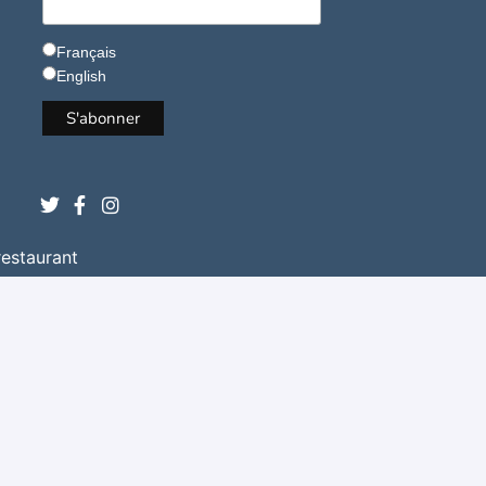
Français
English
restaurant