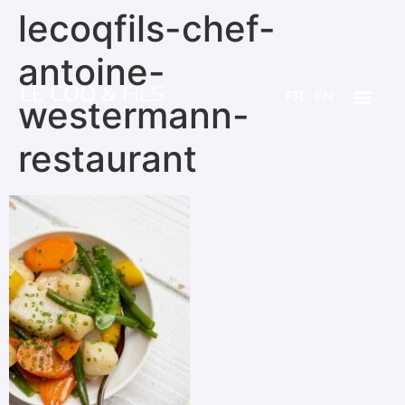
lecoqfils-chef-
antoine-
LE COQ & FILS
FR
EN
westermann-
restaurant