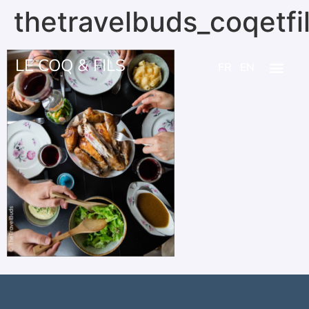
thetravelbuds_coqetfi
LE COQ & FILS
FR
EN