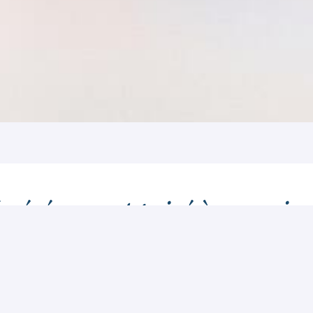
n événement privé à organiser
n communiquer,
il faut savoir se mettr
ce privatif et sa célèbre
Table d’Hôtes
signature
du Chef 