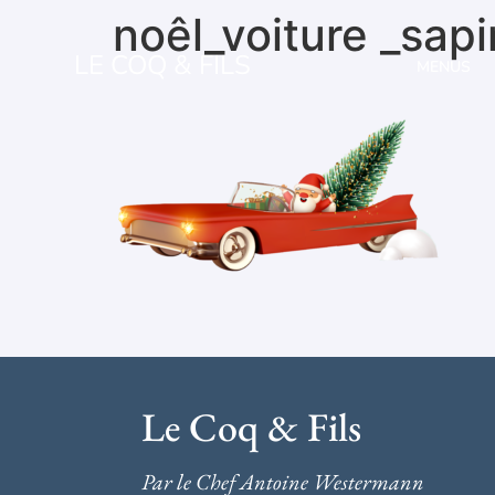
noêl_voiture _sap
LE COQ & FILS
MENUS
Le Coq & Fils
Par le Chef Antoine Westermann