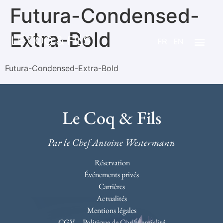
Futura-Condensed-
Extra-Bold
LE COQ & FILS
FR
EN
Futura-Condensed-Extra-Bold
Le Coq & Fils
Par le Chef Antoine Westermann
Réservation
Événements privés
Carrières
Actualités
Mentions légales
CGV – Politique de Confidentialité