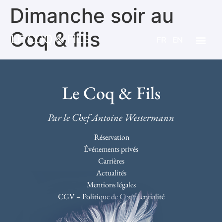
Dimanche soir au
Coq & fils
LE COQ & FILS
FR
EN
Le Coq & Fils
Par le Chef Antoine Westermann
Réservation
Événements privés
Carrières
Actualités
Mentions légales
CGV – Politique de Confidentialité