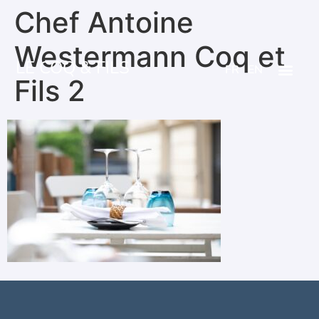
Chef Antoine
Westermann Coq et
LE COQ & FILS
FR
EN
Fils 2