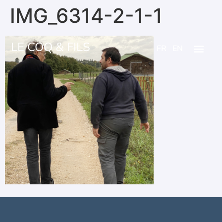
IMG_6314-2-1-1
LE COQ & FILS
FR
EN