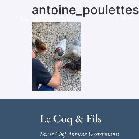
antoine_poulettes
LE COQ & FILS
MENUS
Le Coq & Fils
Par le Chef Antoine Westermann