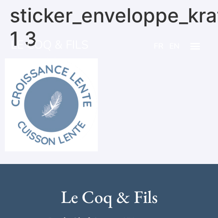
sticker_enveloppe_kra
1 3
LE COQ & FILS
FR
EN
Le Coq & Fils